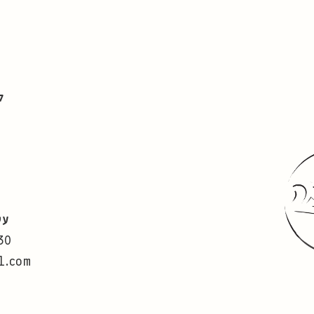
ל
עט
30
l.com