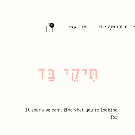
0
ִׁירִים וּבַמִּשְׁפָּטִים?
צְרִי קֶשֶׁר​
תִּיקֵי בַּד
It seems we can't find what you're looking
for.