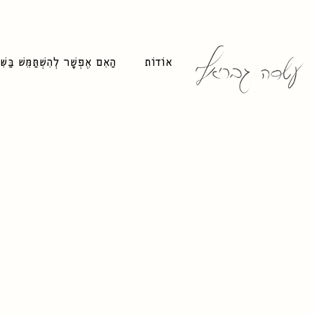
אוֹדוֹת
הַאִם אֶפְשָׁר לְהִשְׁתַּמֵּשׁ בַּשּ